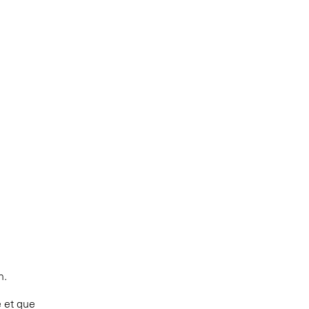
n.
e et que