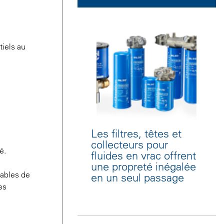
tiels au
Les filtres, têtes et
collecteurs pour
é.
fluides en vrac offrent
une propreté inégalée
mables de
en un seul passage
es