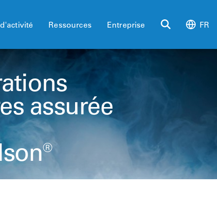
d'activité
Ressources
Entreprise
FR
rations
res assurée
dson®