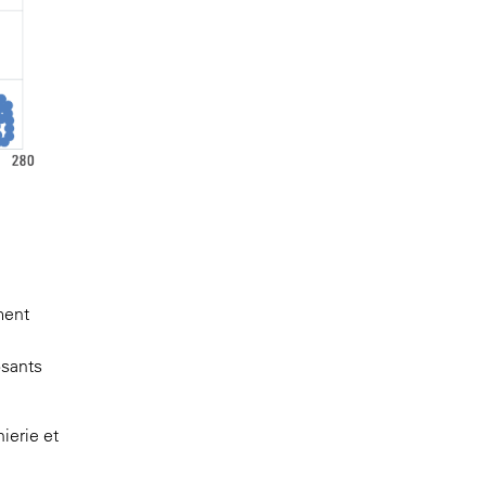
ment
osants
ierie et