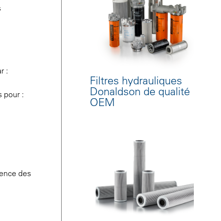
s
r :
Filtres hydrauliques
Donaldson de qualité
s pour :
OEM
uence des