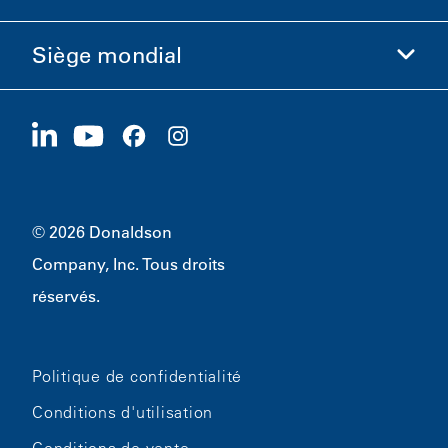
Éthique et conformité
Siège mondial
Investisseurs
Carrières
Fournisseurs
Postuler maintenant
1400 W 94th Street
Développement durable
Produits dérivés
Bloomington, MN
55431
© 2026 Donaldson
Company, Inc. Tous droits
réservés.
Politique de confidentialité
Conditions d'utilisation