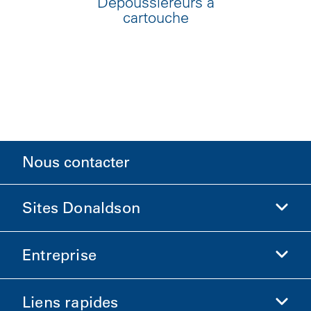
Dépoussiéreurs à
cartouche
Nous contacter
Sites Donaldson
Entreprise
Donaldson Sciences de la vie
Boutique Donaldson
Liens rapides
Informations sur l'entreprise