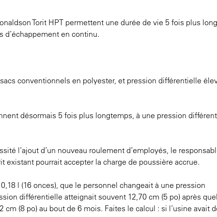
 Donaldson Torit HPT permettent une durée de vie 5 fois plus lo
ons d’échappement en continu.
 sacs conventionnels en polyester, et pression différentielle éle
onnent désormais 5 fois plus longtemps, à une pression différent
essité l’ajout d’un nouveau roulement d’employés, le responsab
t existant pourrait accepter la charge de poussière accrue.
r 0,18 l (16 onces), que le personnel changeait à une pression
ession différentielle atteignait souvent 12,70 cm (5 po) après qu
cm (8 po) au bout de 6 mois. Faites le calcul : si l’usine avait 