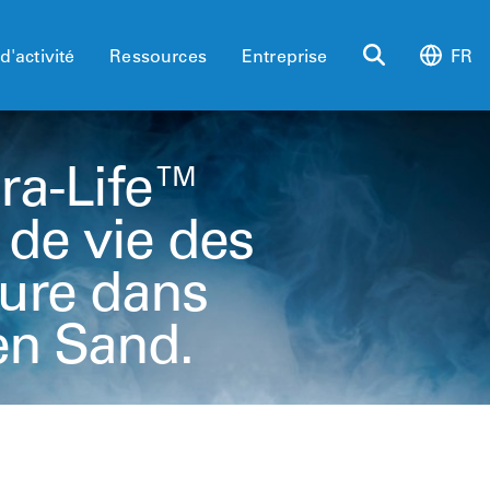
d'activité
Ressources
Entreprise
FR
ura-Life™
 de vie des
ieure dans
en Sand.