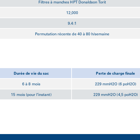
Filtres à manches HPT Donaldson Torit
12,000
9.4:1
Permutation récente de 40 à 80 h/semaine
Durée de vie du sac
Perte de charge finale
6 à 8 mois
229 mmH2O (6 poH2O)
15 mois (pour l’instant)
229 mmH2O (4,5 poH2O)