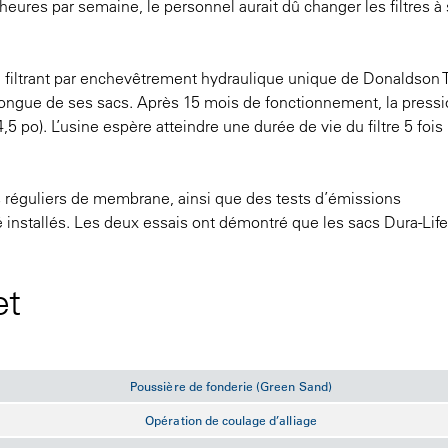
heures par semaine, le personnel aurait dû changer les filtres à
u filtrant par enchevêtrement hydraulique unique de Donaldson To
longue de ses sacs. Après 15 mois de fonctionnement, la press
5 po). L’usine espère atteindre une durée de vie du filtre 5 fois
ts réguliers de membrane, ainsi que des tests d’émissions
 installés. Les deux essais ont démontré que les sacs Dura-Life
et
Poussière de fonderie (Green Sand)
Opération de coulage d’alliage