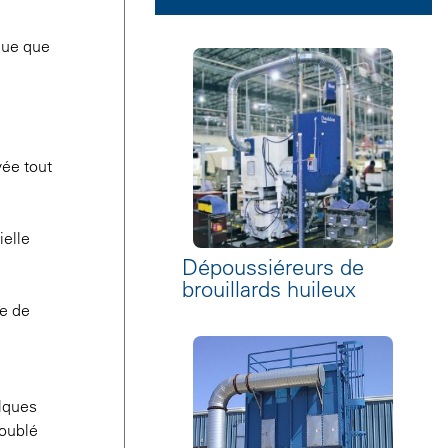
ngue que
vée tout
ielle
Dépoussiéreurs de
brouillards huileux
le de
elques
doublé