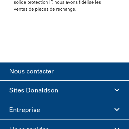
solide protection IP, nous avons fidélisé les
ventes de pièces de rechange.
Nous contacter
Sites Donaldson
Entreprise
Donaldson Sciences de la vie
Boutique Donaldson