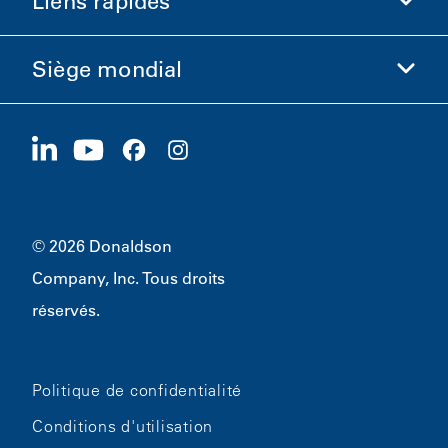
Liens rapides
Informations sur l'entreprise
Éthique et conformité
Siège mondial
Investisseurs
Carrières
Fournisseurs
Postuler maintenant
1400 W 94th Street
Développement durable
Produits dérivés
Bloomington, MN
55431
© 2026 Donaldson
Company, Inc. Tous droits
réservés.
Politique de confidentialité
Conditions d'utilisation