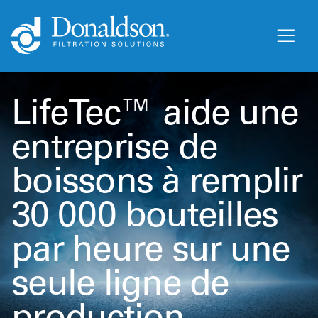
LifeTec™ aide une
entreprise de
boissons à remplir
30 000 bouteilles
par heure sur une
seule ligne de
production