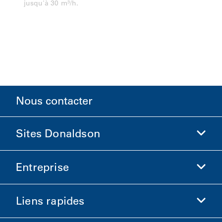
jusqu'à 30 m³/h.
Nous contacter
Sites Donaldson
Entreprise
Donaldson Sciences de la vie
Boutique Donaldson
Liens rapides
Informations sur l'entreprise
Éthique et conformité