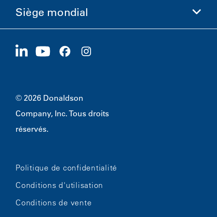
Siège mondial
Investisseurs
Carrières
Fournisseurs
Postuler maintenant
1400 W 94th Street
Développement durable
Produits dérivés
Bloomington, MN
55431
© 2026 Donaldson
Company, Inc. Tous droits
réservés.
Politique de confidentialité
Conditions d'utilisation
Conditions de vente