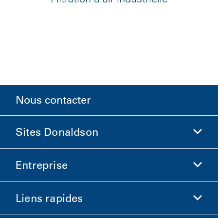
Nous contacter
Sites Donaldson
Entreprise
Donaldson Sciences de la vie
Boutique Donaldson
Liens rapides
Informations sur l'entreprise