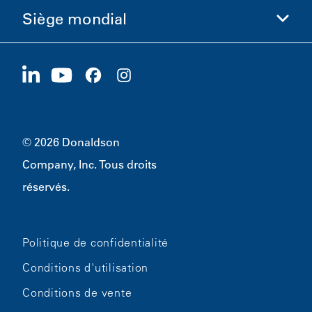
Éthique et conformité
Siège mondial
Investisseurs
Carrières
Fournisseurs
Postuler maintenant
1400 W 94th Street
Développement durable
Produits dérivés
Bloomington, MN
55431
© 2026 Donaldson
Company, Inc. Tous droits
réservés.
Politique de confidentialité
Conditions d'utilisation
Conditions de vente