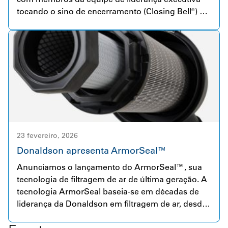
tocando o sino de encerramento (Closing Bell®) na
Bolsa de Valores de Nova York em 2 de março de
2026.
23 fevereiro, 2026
Donaldson apresenta ArmorSeal™
Anunciamos o lançamento do ArmorSeal™, sua
tecnologia de filtragem de ar de última geração. A
tecnologia ArmorSeal baseia-se em décadas de
liderança da Donaldson em filtragem de ar, desde
o Axial Seal até o RadialSeal™, que definiu o
padrão da indústria, e agora em um novo padrão