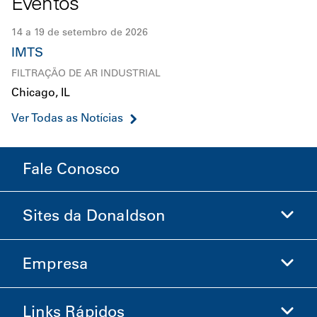
Eventos
projetado para os ambientes operacionais mais
14 a 19 de setembro de 2026
exigentes da atualidade.
IMTS
FILTRAÇÃO DE AR INDUSTRIAL
Chicago, IL
Ver Todas as Notícias
Fale Conosco
Sites da Donaldson
Empresa
Donaldson Life Sciences
Loja Donaldson
Links Rápidos
Informações sobre a Empresa