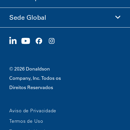
Ética e Conformidade
Sede Global
Investidores
Carreiras
Fornecedores
Candidate-se Agora
1400 W 94th Street
Sustentabilidade
Produtos Promocionais
Bloomington, MN
55431
© 2026 Donaldson
Company, Inc. Todos os
Direitos Reservados
Aviso de Privacidade
Termos de Uso