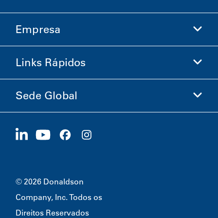
Empresa
Donaldson Life Sciences
Loja Donaldson
Links Rápidos
Informações sobre a Empresa
Ética e Conformidade
Sede Global
Investidores
Carreiras
Fornecedores
Candidate-se Agora
1400 W 94th Street
Sustentabilidade
Produtos Promocionais
Bloomington, MN
55431
© 2026 Donaldson
Company, Inc. Todos os
Direitos Reservados