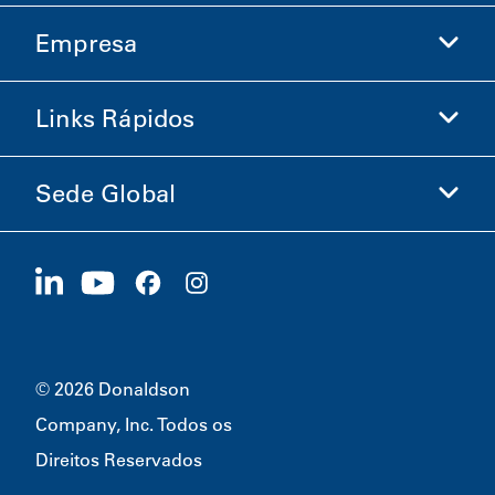
Empresa
Donaldson Life Sciences
Loja Donaldson
Links Rápidos
Informações sobre a Empresa
Ética e Conformidade
Sede Global
Investidores
Carreiras
Fornecedores
Candidate-se Agora
1400 W 94th Street
Sustentabilidade
Produtos Promocionais
Bloomington, MN
55431
© 2026 Donaldson
Company, Inc. Todos os
Direitos Reservados