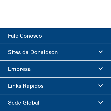
Fale Conosco
Sites da Donaldson
Empresa
Donaldson Life Sciences
Loja Donaldson
Links Rápidos
Informações sobre a Empresa
Ética e Conformidade
Sede Global
Investidores
Carreiras