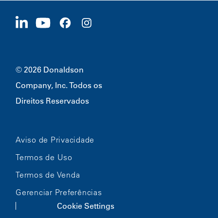
Fornecedores
Candidate-se Agora
1400 W 94th Street
Sustentabilidade
Produtos Promocionais
Bloomington, MN
55431
© 2026 Donaldson
Company, Inc. Todos os
Direitos Reservados
Aviso de Privacidade
Termos de Uso
Termos de Venda
Gerenciar Preferências
Cookie Settings