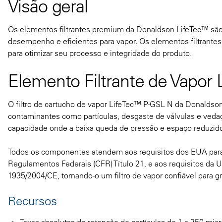
Visão geral
Os elementos filtrantes premium da Donaldson LifeTec™ são
desempenho e eficientes para vapor. Os elementos filtrantes L
para otimizar seu processo e integridade do produto.
Elemento Filtrante de Vapor
O filtro de cartucho de vapor LifeTec™ P-GSL N da Donaldson 
contaminantes como partículas, desgaste de válvulas e veda
capacidade onde a baixa queda de pressão e espaço reduzido 
Todos os componentes atendem aos requisitos dos EUA para
Regulamentos Federais (CFR) Título 21, e aos requisitos d
1935/2004/CE, tornando-o um filtro de vapor confiável para gr
Recursos
Taxas absolutas de retenção de partículas de 1 a 250 mic