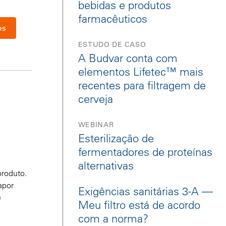
bebidas e produtos
farmacêuticos
os
ESTUDO DE CASO
A Budvar conta com
elementos Lifetec™ mais
recentes para filtragem de
cerveja
WEBINAR
Esterilização de
fermentadores de proteínas
alternativas
produto.
apor
Exigências sanitárias 3-A —
e
Meu filtro está de acordo
com a norma?