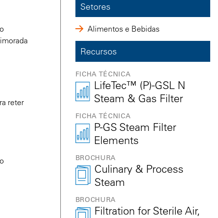
Setores
to
Alimentos e Bebidas
primorada
Recursos
FICHA TÉCNICA
LifeTec™ (P)-GSL N
Steam & Gas Filter
a reter
FICHA TÉCNICA
P-GS Steam Filter
Elements
BROCHURA
to
Culinary & Process
Steam
BROCHURA
Filtration for Sterile Air,