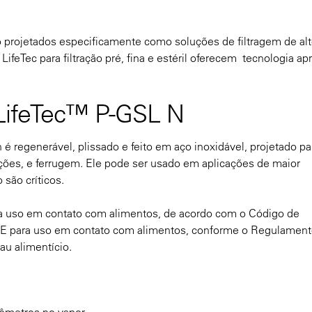
 projetados especificamente como soluções de filtragem de al
ifeTec para filtração pré, fina e estéril oferecem tecnologia a
 LifeTec™ P-GSL N
é regenerável, plissado e feito em aço inoxidável, projetado par
ções, e ferrugem. Ele pode ser usado em aplicações de maior
são críticos.
 uso em contato com alimentos, de acordo com o Código de
a UE para uso em contato com alimentos, conforme o Regulamen
au alimentício.
rômetros no vapor