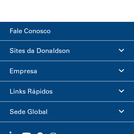
Fale Conosco
Sites da Donaldson
Empresa
Donaldson Life Sciences
Loja Donaldson
Links Rápidos
Informações sobre a Empresa
Ética e Conformidade
Sede Global
Investidores
Carreiras
Fornecedores
Candidate-se Agora
1400 W 94th Street