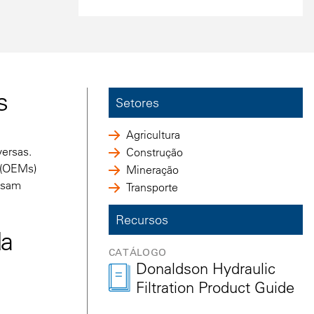
s
Setores
Agricultura
ersas.
Construção
s (OEMs)
Mineração
ausam
Transporte
Recursos
da
CATÁLOGO
Donaldson Hydraulic
Filtration Product Guide