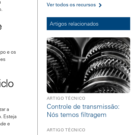
m
Ver todos os recursos
o.
e
Artigos relacionados
mpo e os
ões
clo
ARTIGO TÉCNICO
Controle de transmissão:
zar a
Nós temos filtragem
. Esteja
ade e
ARTIGO TÉCNICO