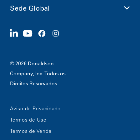
Sede Global
Investidores
Carreiras
Fornecedores
Candidate-se Agora
1400 W 94th Street
Sustentabilidade
Produtos Promocionais
Bloomington, MN
55431
© 2026 Donaldson
Company, Inc. Todos os
Direitos Reservados
Aviso de Privacidade
Termos de Uso
Termos de Venda