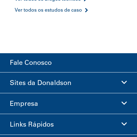
Ver todos os estudos de caso
Fale Conosco
Sites da Donaldson
Empresa
Donaldson Life Sciences
Loja Donaldson
Links Rápidos
Informações sobre a Empresa
Ética e Conformidade