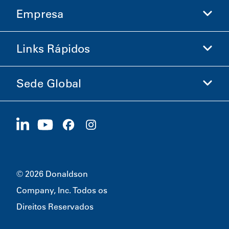
Empresa
Donaldson Life Sciences
Loja Donaldson
Links Rápidos
Informações sobre a Empresa
Ética e Conformidade
Sede Global
Investidores
Carreiras
Fornecedores
Candidate-se Agora
1400 W 94th Street
Sustentabilidade
Produtos Promocionais
Bloomington, MN
55431
© 2026 Donaldson
Company, Inc. Todos os
Direitos Reservados