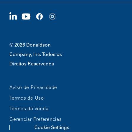
Fornecedores
Candidate-se Agora
1400 W 94th Street
Sustentabilidade
Produtos Promocionais
Bloomington, MN
55431
© 2026 Donaldson
Company, Inc. Todos os
Direitos Reservados
Aviso de Privacidade
Termos de Uso
Termos de Venda
Gerenciar Preferências
Cookie Settings