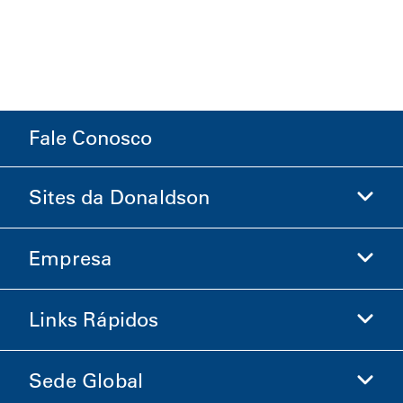
Fale Conosco
Sites da Donaldson
Empresa
Donaldson Life Sciences
Loja Donaldson
Links Rápidos
Informações sobre a Empresa
Ética e Conformidade
Sede Global
Investidores
Carreiras