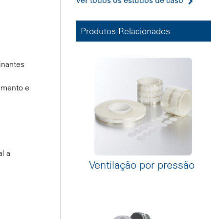
Ver todos os estudos de caso
Produtos Relacionados
inantes
timento e
l a
Ventilação por pressão