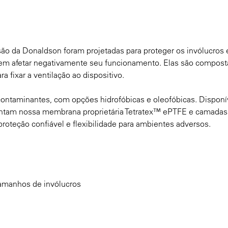
são da Donaldson foram projetadas para proteger os invólucros 
os sem afetar negativamente seu funcionamento. Elas são compos
a fixar a ventilação ao dispositivo.
 contaminantes, com opções hidrofóbicas e oleofóbicas. Dispon
ntam nossa membrana proprietária Tetratex™ ePTFE e camadas
proteção confiável e flexibilidade para ambientes adversos.
tamanhos de invólucros