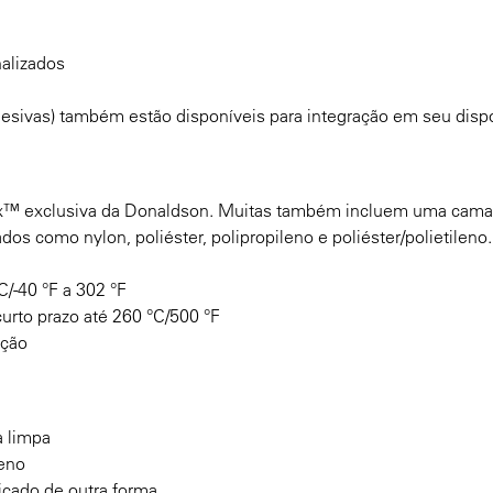
alizados
desivas) também estão disponíveis para integração em seu dispo
ex™ exclusiva da Donaldson. Muitas também incluem uma cama
ados como nylon, poliéster, polipropileno e poliéster/polietileno.
C/-40 °F a 302 °F
urto prazo até 260 °C/500 °F
ação
a limpa
leno
icado de outra forma