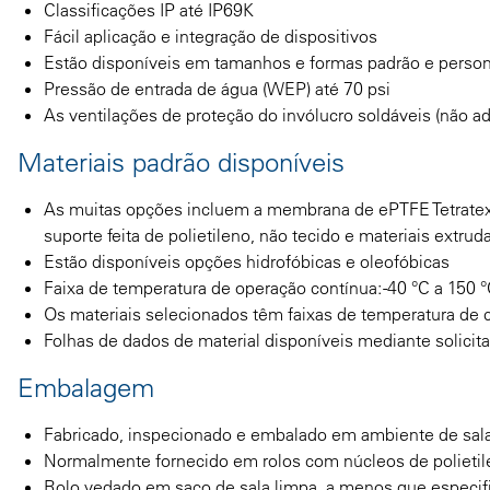
Classificações IP até IP69K
Fácil aplicação e integração de dispositivos
Estão disponíveis em tamanhos e formas padrão e person
Pressão de entrada de água (WEP) até 70 psi
As ventilações de proteção do invólucro soldáveis (não a
Materiais padrão disponíveis
As muitas opções incluem a membrana de ePTFE Tetrat
suporte feita de polietileno, não tecido e materiais extrud
Estão disponíveis opções hidrofóbicas e oleofóbicas
Faixa de temperatura de operação contínua: -40 °C a 150 °
Os materiais selecionados têm faixas de temperatura de c
Folhas de dados de material disponíveis mediante solicit
Embalagem
Fabricado, inspecionado e embalado em ambiente de sal
Normalmente fornecido em rolos com núcleos de polieti
Rolo vedado em saco de sala limpa, a menos que especif