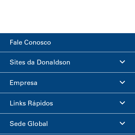
Fale Conosco
Sites da Donaldson
Empresa
Donaldson Life Sciences
Loja Donaldson
Links Rápidos
Informações sobre a Empresa
Ética e Conformidade
Sede Global
Investidores
Carreiras