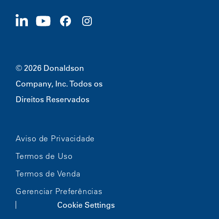
Fornecedores
Candidate-se Agora
1400 W 94th Street
Sustentabilidade
Produtos Promocionais
Bloomington, MN
55431
© 2026 Donaldson
Company, Inc. Todos os
Direitos Reservados
Aviso de Privacidade
Termos de Uso
Termos de Venda
Gerenciar Preferências
Cookie Settings