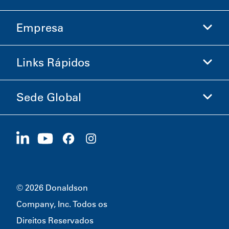
Empresa
Donaldson Life Sciences
Loja Donaldson
Links Rápidos
Informações sobre a Empresa
Ética e Conformidade
Sede Global
Investidores
Carreiras
Fornecedores
Candidate-se Agora
1400 W 94th Street
Sustentabilidade
Produtos Promocionais
Bloomington, MN
55431
© 2026 Donaldson
Company, Inc. Todos os
Direitos Reservados