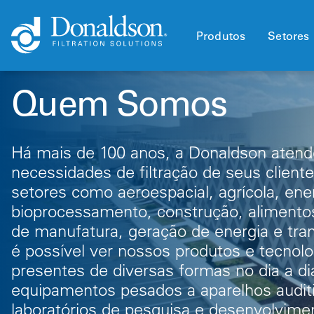
Produtos
Setores
Quem Somos
Há mais de 100 anos, a Donaldson aten
necessidades de filtração de seus clien
setores como aeroespacial, agrícola, ener
bioprocessamento, construção, alimentos
de manufatura, geração de energia e tr
é possível ver nossos produtos e tecnolo
presentes de diversas formas no dia a di
equipamentos pesados a aparelhos auditi
laboratórios de pesquisa e desenvolvime