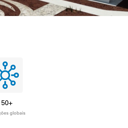
150+
ções globais