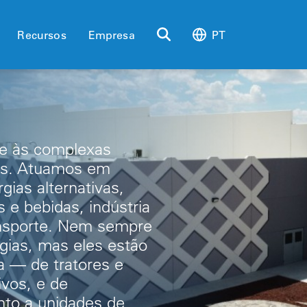
Recursos
Empresa
PT
de às complexas
tes. Atuamos em
gias alternativas,
 e bebidas, indústria
ansporte. Nem sempre
gias, mas eles estão
a — de tratores e
vos, e de
nto a unidades de