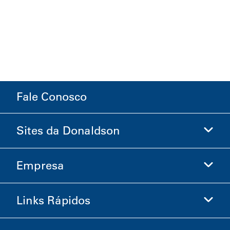
Fale Conosco
Sites da Donaldson
Empresa
Donaldson Life Sciences
Loja Donaldson
Links Rápidos
Informações sobre a Empresa
Ética e Conformidade