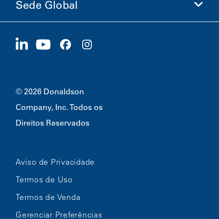
Sede Global
Investidores
Carreiras
Fornecedores
Candidate-se Agora
1400 W 94th Street
Sustentabilidade
Produtos Promocionais
Bloomington, MN
55431
© 2026 Donaldson
Company, Inc. Todos os
Direitos Reservados
Aviso de Privacidade
Termos de Uso
Termos de Venda
Gerenciar Preferências