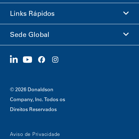
Loja Donaldson
Links Rápidos
Informações sobre a Empresa
Ética e Conformidade
Sede Global
Investidores
Carreiras
Fornecedores
Candidate-se Agora
1400 W 94th Street
Sustentabilidade
Produtos Promocionais
Bloomington, MN
55431
© 2026 Donaldson
Company, Inc. Todos os
Direitos Reservados
Aviso de Privacidade