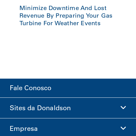
Minimize Downtime And Lost
Revenue By Preparing Your Gas
Turbine For Weather Events
Fale Conosco
Sites da Donaldson
Empresa
Donaldson Life Sciences