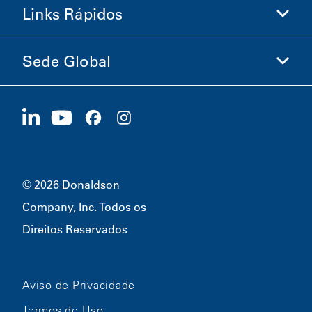
Links Rápidos
Informações sobre a Empresa
Ética e Conformidade
Sede Global
Investidores
Carreiras
Fornecedores
Candidate-se Agora
1400 W 94th Street
Sustentabilidade
Produtos Promocionais
Bloomington, MN
55431
© 2026 Donaldson
Company, Inc. Todos os
Direitos Reservados
Aviso de Privacidade
Termos de Uso