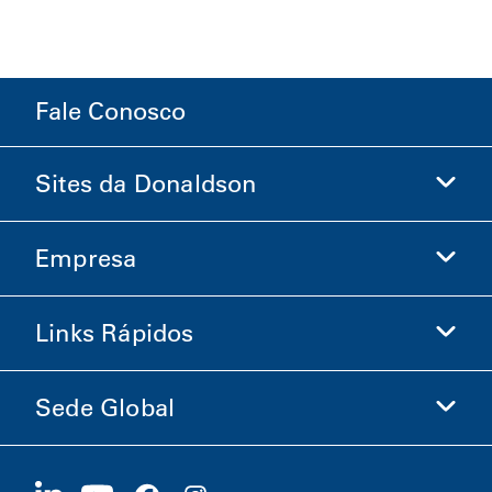
Fale Conosco
Sites da Donaldson
Empresa
Donaldson Life Sciences
Loja Donaldson
Links Rápidos
Informações sobre a Empresa
Ética e Conformidade
Sede Global
Investidores
Carreiras
Fornecedores
Candidate-se Agora
1400 W 94th Street