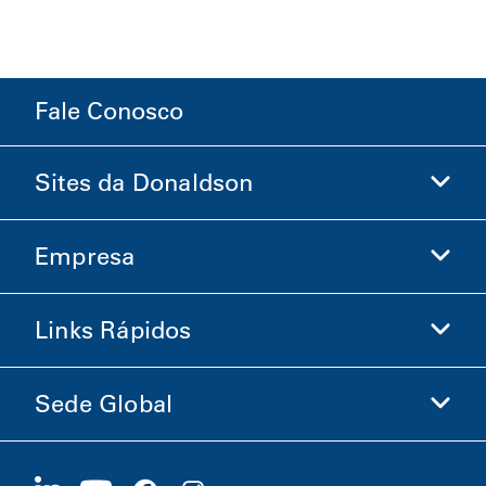
Fale Conosco
Sites da Donaldson
Empresa
Donaldson Life Sciences
Loja Donaldson
Links Rápidos
Informações sobre a Empresa
Ética e Conformidade
Sede Global
Investidores
Carreiras
Fornecedores
Candidate-se Agora
1400 W 94th Street