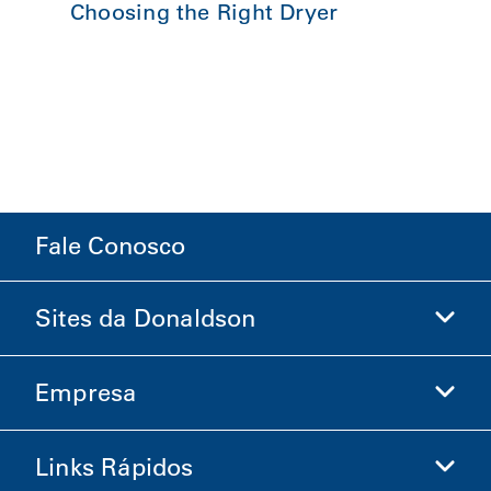
Choosing the Right Dryer
Fale Conosco
Sites da Donaldson
Empresa
Donaldson Life Sciences
Loja Donaldson
Links Rápidos
Informações sobre a Empresa