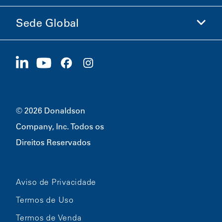
Ética e Conformidade
Sede Global
Investidores
Carreiras
Fornecedores
Candidate-se Agora
1400 W 94th Street
Sustentabilidade
Produtos Promocionais
Bloomington, MN
55431
© 2026 Donaldson
Company, Inc. Todos os
Direitos Reservados
Aviso de Privacidade
Termos de Uso
Termos de Venda