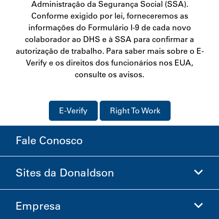
Administração da Segurança Social (SSA).
Conforme exigido por lei, forneceremos as
informações do Formulário I-9 de cada novo
colaborador ao DHS e à SSA para confirmar a
autorização de trabalho. Para saber mais sobre o E-
Verify e os direitos dos funcionários nos EUA,
consulte os avisos.
E-Verify
Right To Work
Fale Conosco
Sites da Donaldson
Empresa
Donaldson Life Sciences