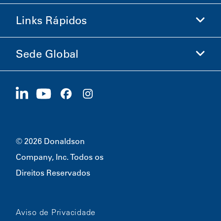
Loja Donaldson
Links Rápidos
Informações sobre a Empresa
Ética e Conformidade
Sede Global
Investidores
Carreiras
Fornecedores
Candidate-se Agora
1400 W 94th Street
Sustentabilidade
Produtos Promocionais
Bloomington, MN
55431
© 2026 Donaldson
Company, Inc. Todos os
Direitos Reservados
Aviso de Privacidade