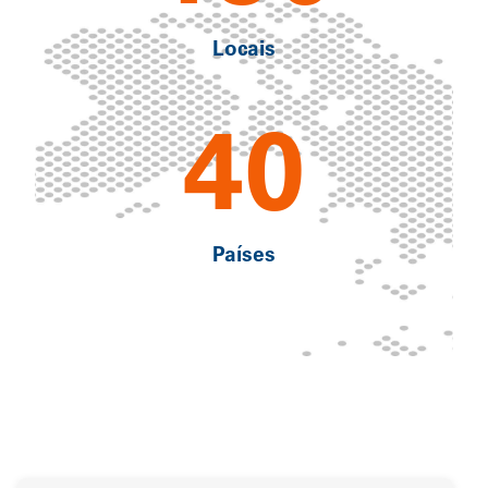
Locais
40
Países