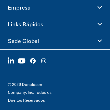
Empresa
Donaldson Life Sciences
Loja Donaldson
Links Rápidos
Informações sobre a Empresa
Ética e Conformidade
Sede Global
Investidores
Carreiras
Fornecedores
Candidate-se Agora
1400 W 94th Street
Sustentabilidade
Produtos Promocionais
Bloomington, MN
55431
© 2026 Donaldson
Company, Inc. Todos os
Direitos Reservados