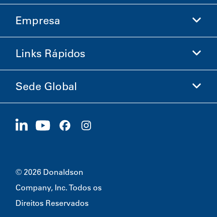
Empresa
Donaldson Life Sciences
Loja Donaldson
Links Rápidos
Informações sobre a Empresa
Ética e Conformidade
Sede Global
Investidores
Carreiras
Fornecedores
Candidate-se Agora
1400 W 94th Street
Sustentabilidade
Produtos Promocionais
Bloomington, MN
55431
© 2026 Donaldson
Company, Inc. Todos os
Direitos Reservados