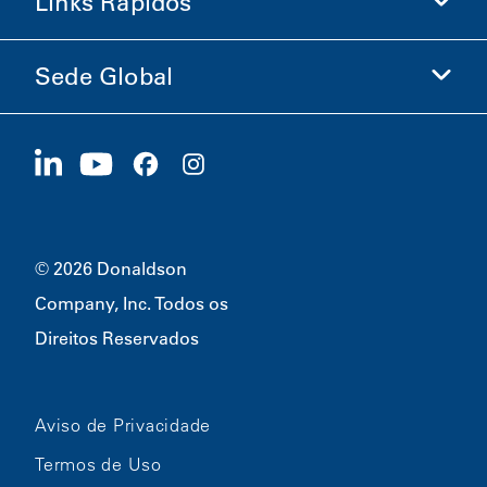
Links Rápidos
Informações sobre a Empresa
Ética e Conformidade
Sede Global
Investidores
Carreiras
Fornecedores
Candidate-se Agora
1400 W 94th Street
Sustentabilidade
Produtos Promocionais
Bloomington, MN
55431
© 2026 Donaldson
Company, Inc. Todos os
Direitos Reservados
Aviso de Privacidade
Termos de Uso