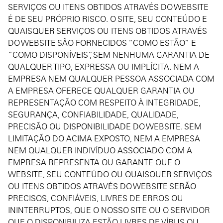
SERVIÇOS OU ITENS OBTIDOS ATRAVÉS DO WEBSITE
É DE SEU PRÓPRIO RISCO. O SITE, SEU CONTEÚDO E
QUAISQUER SERVIÇOS OU ITENS OBTIDOS ATRAVÉS
DO WEBSITE SÃO FORNECIDOS “COMO ESTÃO” E
“COMO DISPONÍVEIS”, SEM NENHUMA GARANTIA DE
QUALQUER TIPO, EXPRESSA OU IMPLÍCITA. NEM A
EMPRESA NEM QUALQUER PESSOA ASSOCIADA COM
A EMPRESA OFERECE QUALQUER GARANTIA OU
REPRESENTAÇÃO COM RESPEITO À INTEGRIDADE,
SEGURANÇA, CONFIABILIDADE, QUALIDADE,
PRECISÃO OU DISPONIBILIDADE DO WEBSITE. SEM
LIMITAÇÃO DO ACIMA EXPOSTO, NEM A EMPRESA
NEM QUALQUER INDIVÍDUO ASSOCIADO COM A
EMPRESA REPRESENTA OU GARANTE QUE O
WEBSITE, SEU CONTEÚDO OU QUAISQUER SERVIÇOS
OU ITENS OBTIDOS ATRAVÉS DO WEBSITE SERÃO
PRECISOS, CONFIÁVEIS, LIVRES DE ERROS OU
ININTERRUPTOS, QUE O NOSSO SITE OU O SERVIDOR
QUE O DISPONIBILIZA ESTÃO LIVRES DE VÍRUS OU