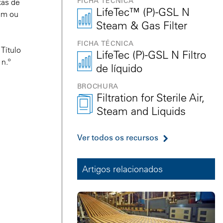
FICHA TÉCNICA
xas de
LifeTec™ (P)-GSL N
gem ou
Steam & Gas Filter
FICHA TÉCNICA
Título
LifeTec (P)-GSL N Filtro
n.º
de líquido
BROCHURA
Filtration for Sterile Air,
Steam and Liquids
Ver todos os recursos
Artigos relacionados