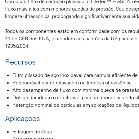
Como um filtro de cartucho plissado, o LifeTec™ P-GSL N ofer
fluxo mais altas com menores quedas de pressão. Seu design
limpeza ultrassônica, prolongando significativamente sua vida
Todos os componentes estão em conformidade com os requis
21 do CFR dos EUA, e atendem aos padrões da UE para uso 
1935/2004.
Recursos
Filtro plissado de aço inoxidável para captura eficiente d
Regenerável por retrolavagem ou limpeza ultrassônica
Alto desempenho de fluxo com mínima queda de pressã
Design duradouro e reutilizável para um menor custo tota
Retenção nominal de partículas em aplicações de líquido
Aplicações
Filtragem de água
Produtos químicos