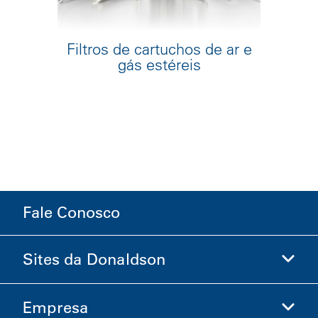
Filtros de cartuchos de ar e
gás estéreis
Fale Conosco
Sites da Donaldson
Empresa
Donaldson Life Sciences