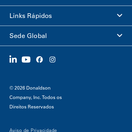
Loja Donaldson
Links Rápidos
Informações sobre a Empresa
Ética e Conformidade
Sede Global
Investidores
Carreiras
Fornecedores
Candidate-se Agora
1400 W 94th Street
Sustentabilidade
Produtos Promocionais
Bloomington, MN
55431
© 2026 Donaldson
Company, Inc. Todos os
Direitos Reservados
Aviso de Privacidade