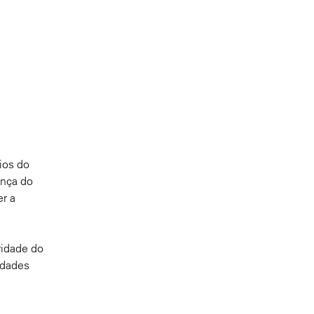
ios do
ança do
er a
ridade do
idades