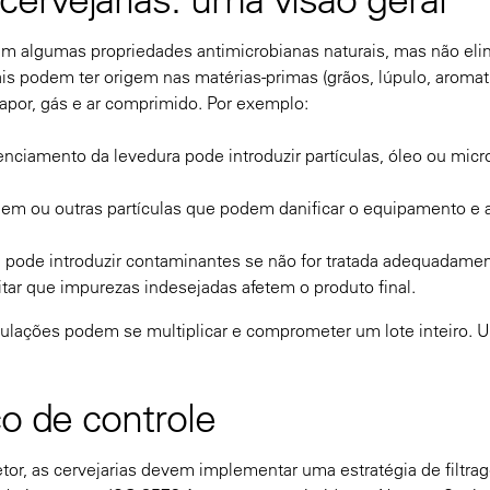
onam algumas propriedades antimicrobianas naturais, mas não el
s podem ter origem nas matérias-primas (grãos, lúpulo, aromat
vapor, gás e ar comprimido. Por exemplo:
nciamento da levedura pode introduzir partículas, óleo ou micr
rugem ou outras partículas que podem danificar o equipamento e a
ja pode introduzir contaminantes se não for tratada adequadamen
tar que impurezas indesejadas afetem o produto final.
lações podem se multiplicar e comprometer um lote inteiro. 
co de controle
tor, as cervejarias devem implementar uma estratégia de filtr