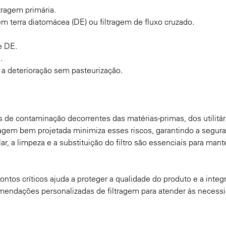
tragem primária.
m terra diatomácea (DE) ou filtragem de fluxo cruzado.
e DE.
.
a a deterioração sem pasteurização.
s de contaminação decorrentes das matérias-primas, dos utilitár
ragem bem projetada minimiza esses riscos, garantindo a segur
, a limpeza e a substituição do filtro são essenciais para mant
os críticos ajuda a proteger a qualidade do produto e a integ
mendações personalizadas de filtragem para atender às necess