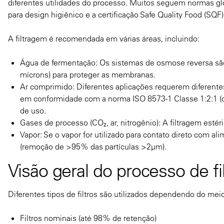
diferentes utilidades do processo. Muitos seguem normas gl
para design higiênico e a certificação Safe Quality Food (SQ
A filtragem é recomendada em várias áreas, incluindo:
Água de fermentação: Os sistemas de osmose reversa são f
mícrons) para proteger as membranas.
Ar comprimido: Diferentes aplicações requerem diferentes
em conformidade com a norma ISO 8573-1 Classe 1:2:1 (qua
de uso.
Gases de processo (CO₂, ar, nitrogênio): A filtragem estér
Vapor: Se o vapor for utilizado para contato direto com al
(remoção de >95% das partículas >2µm).
Visão geral do processo de f
Diferentes tipos de filtros são utilizados dependendo do meio
Filtros nominais (até 98% de retenção)