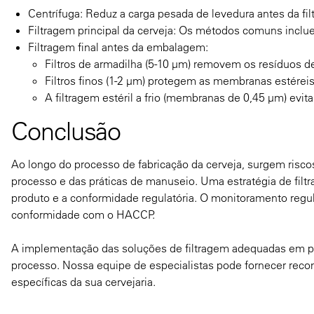
Centrífuga: Reduz a carga pesada de levedura antes da fil
Filtragem principal da cerveja: Os métodos comuns inclue
Filtragem final antes da embalagem:
Filtros de armadilha (5-10 µm) removem os resíduos d
Filtros finos (1-2 µm) protegem as membranas estéreis
A filtragem estéril a frio (membranas de 0,45 µm) evit
Conclusão
Ao longo do processo de fabricação da cerveja, surgem risco
processo e das práticas de manuseio. Uma estratégia de filt
produto e a conformidade regulatória. O monitoramento regular
conformidade com o HACCP.
A implementação das soluções de filtragem adequadas em pont
processo. Nossa equipe de especialistas pode fornecer reco
específicas da sua cervejaria.