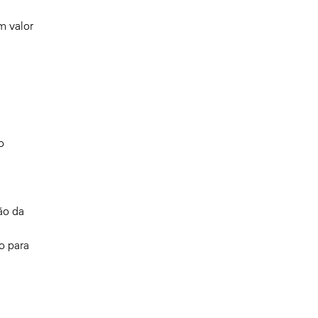
m valor
o
ão da
o para