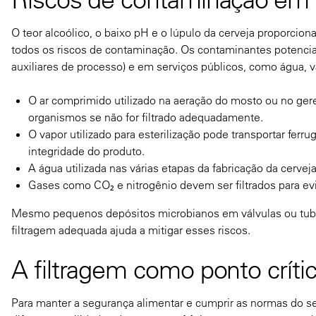
O teor alcoólico, o baixo pH e o lúpulo da cerveja proporci
todos os riscos de contaminação. Os contaminantes potenciai
auxiliares de processo) e em serviços públicos, como água, 
O ar comprimido utilizado na aeração do mosto ou no gere
organismos se não for filtrado adequadamente.
O vapor utilizado para esterilização pode transportar fer
integridade do produto.
A água utilizada nas várias etapas da fabricação da cerve
Gases como CO₂ e nitrogênio devem ser filtrados para evi
Mesmo pequenos depósitos microbianos em válvulas ou tubu
filtragem adequada ajuda a mitigar esses riscos.
A filtragem como ponto críti
Para manter a segurança alimentar e cumprir as normas do se