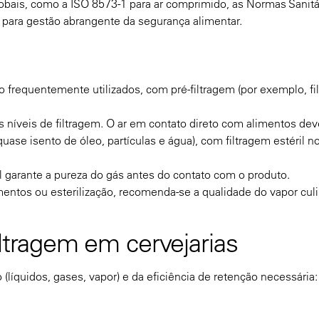
obais, como a ISO 8573-1 para ar comprimido, as Normas Sanitá
F) para gestão abrangente da segurança alimentar.
requentemente utilizados, com pré-filtragem (por exemplo, fil
 níveis de filtragem. O ar em contato direto com alimentos dev
se isento de óleo, partículas e água), com filtragem estéril n
il garante a pureza do gás antes do contato com o produto.
imentos ou esterilização, recomenda-se a qualidade do vapor culi
iltragem em cervejarias
 (líquidos, gases, vapor) e da eficiência de retenção necessária: