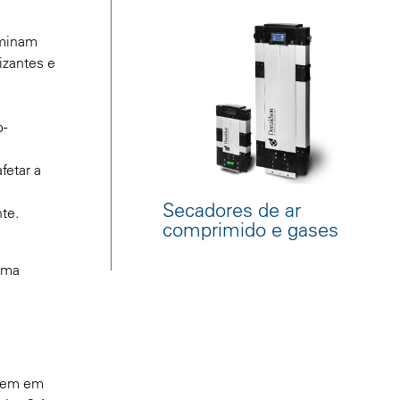
iminam
izantes e
o-
fetar a
Secadores de ar
te.
comprimido e gases
Uma
agem em