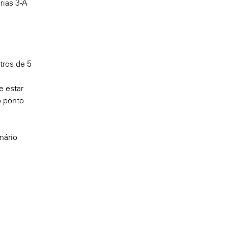
rias 3-A
tros de 5
e estar
o ponto
nário