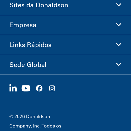
Sites da Donaldson
Empresa
Donaldson Life Sciences
Loja Donaldson
Links Rápidos
Informações sobre a Empresa
Ética e Conformidade
Sede Global
Investidores
Carreiras
Fornecedores
Candidate-se Agora
1400 W 94th Street
Sustentabilidade
Produtos Promocionais
Bloomington, MN
55431
© 2026 Donaldson
Company, Inc. Todos os