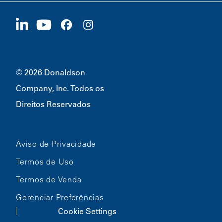
Fornecedores
Candidate-se Agora
1400 W 94th Street
Sustentabilidade
Produtos Promocionais
Bloomington, MN
55431
© 2026 Donaldson
Company, Inc. Todos os
Direitos Reservados
Aviso de Privacidade
Termos de Uso
Termos de Venda
Gerenciar Preferências
Cookie Settings