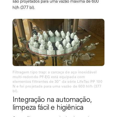
são projetados para uma vazão máxima de 600
hl/h (377 bl).
Filtragem tipo trap: a carcaça de aço inoxidável
multi-redondo PF-EG está equipada com
elementos filtrantes de 30” da série LifeTec PP 100
N e foi projetada para uma vazão de 600 hl/h (377
bl).
Integração na automação,
limpeza fácil e higiênica