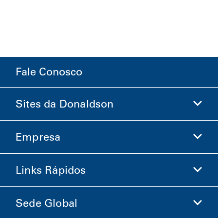
Fale Conosco
Sites da Donaldson
Empresa
Donaldson Life Sciences
Loja Donaldson
Links Rápidos
Informações sobre a Empresa
Ética e Conformidade
Sede Global
Investidores
Carreiras