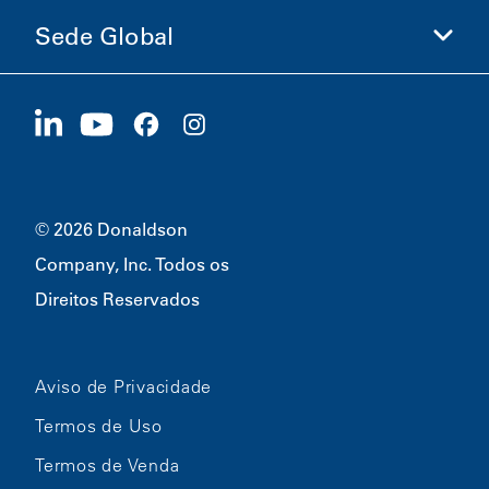
Ética e Conformidade
Sede Global
Investidores
Carreiras
Fornecedores
Candidate-se Agora
1400 W 94th Street
Sustentabilidade
Produtos Promocionais
Bloomington, MN
55431
© 2026 Donaldson
Company, Inc. Todos os
Direitos Reservados
Aviso de Privacidade
Termos de Uso
Termos de Venda