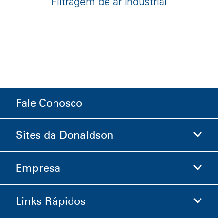
Filtragem de ar industrial
Fale Conosco
Sites da Donaldson
Empresa
Donaldson Life Sciences
Loja Donaldson
Links Rápidos
Informações sobre a Empresa