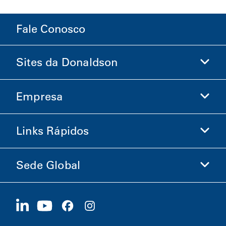
Fale Conosco
Sites da Donaldson
Empresa
Donaldson Life Sciences
Loja Donaldson
Links Rápidos
Informações sobre a Empresa
Ética e Conformidade
Sede Global
Investidores
Carreiras
Fornecedores
Candidate-se Agora
1400 W 94th Street
Sustentabilidade