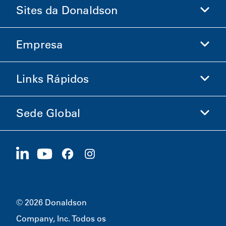
Sites da Donaldson
Empresa
Donaldson Life Sciences
Loja Donaldson
Links Rápidos
Informações sobre a Empresa
Ética e Conformidade
Sede Global
Investidores
Carreiras
Fornecedores
Candidate-se Agora
1400 W 94th Street
Sustentabilidade
Produtos Promocionais
Bloomington, MN
55431
© 2026 Donaldson
Company, Inc. Todos os