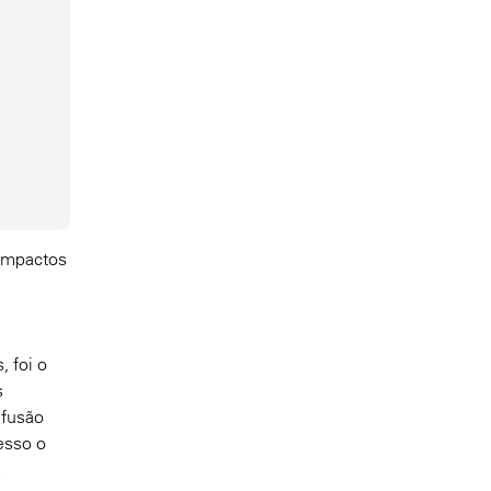
compactos
 foi o
s
 fusão
esso o
s