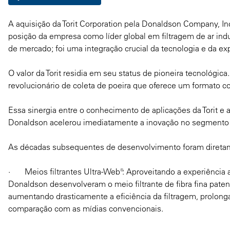
A aquisição da Torit Corporation pela Donaldson Company, Inc
posição da empresa como líder global em filtragem de ar ind
de mercado; foi uma integração crucial da tecnologia e da exp
O valor da Torit residia em seu status de pioneira tecnológi
revolucionário de coleta de poeira que oferece um formato co
Essa sinergia entre o conhecimento de aplicações da Torit e
Donaldson acelerou imediatamente a inovação no segmento de 
As décadas subsequentes de desenvolvimento foram diretame
· Meios filtrantes Ultra-Web®: Aproveitando a experiência a
Donaldson desenvolveram o meio filtrante de fibra fina patent
aumentando drasticamente a eficiência da filtragem, prolonga
comparação com as mídias convencionais.