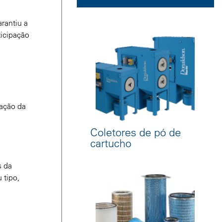
rantiu a
ticipação
cação da
Coletores de pó de
cartucho
s da
 tipo,