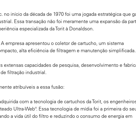
. no início da década de 1970 foi uma jogada estratégica que ga
ustrial. Essa transação não foi meramente uma expansão da par
eriência especializada da Torit à Donaldson.
ca. A empresa apresentou o coletor de cartucho, um sistema
mpacto, alta eficiência de filtragem e manutenção simplificada.
 as extensas capacidades de pesquisa, desenvolvimento e fabri
filtração industrial.
nte atribuíveis a essa fusão:
dquirida com a tecnologia de cartuchos da Torit, os engenheiro
eado Ultra-Web®. Essa tecnologia de mídia foi a primeira do seu
ndo a vida útil do filtro e reduzindo o consumo de energia em