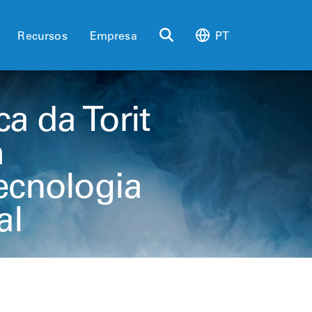
Recursos
Empresa
PT
a da Torit
m
tecnologia
al