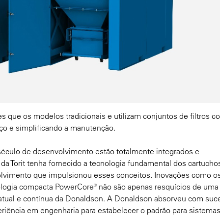
 que os modelos tradicionais e utilizam conjuntos de filtros 
ço e simplificando a manutenção.
 século de desenvolvimento estão totalmente integrados e
a Torit tenha fornecido a tecnologia fundamental dos cartuchos,
lvimento que impulsionou esses conceitos. Inovações como o
nologia compacta PowerCore® não são apenas resquícios de uma
a atual e contínua da Donaldson. A Donaldson absorveu com suc
xperiência em engenharia para estabelecer o padrão para sistema