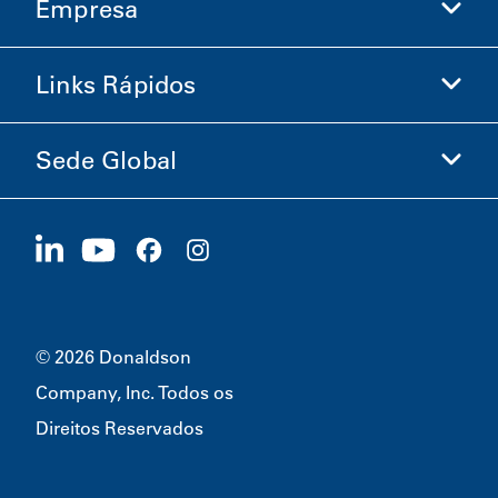
Empresa
Donaldson Life Sciences
Loja Donaldson
Links Rápidos
Informações sobre a Empresa
Ética e Conformidade
Sede Global
Investidores
Carreiras
Fornecedores
Candidate-se Agora
1400 W 94th Street
Sustentabilidade
Produtos Promocionais
Bloomington, MN
55431
© 2026 Donaldson
Company, Inc. Todos os
Direitos Reservados