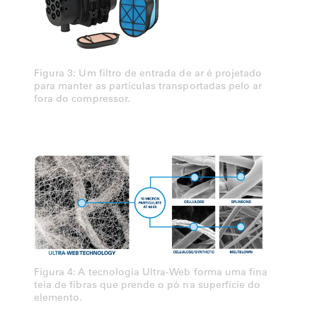
Figura 3: Um filtro de entrada de ar é projetado
para manter as partículas transportadas pelo ar
fora do compressor.
Figura 4: A tecnologia Ultra-Web forma uma fina
teia de fibras que prende o pó na superfície do
elemento.