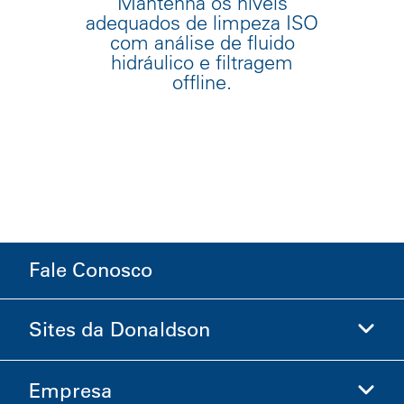
Mantenha os níveis
adequados de limpeza ISO
com análise de fluido
hidráulico e filtragem
offline.
Fale Conosco
Sites da Donaldson
Empresa
Donaldson Life Sciences