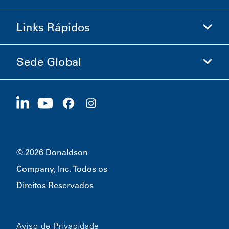
Loja Donaldson
Links Rápidos
Informações sobre a Empresa
Ética e Conformidade
Sede Global
Investidores
Carreiras
Fornecedores
Candidate-se Agora
1400 W 94th Street
Sustentabilidade
Produtos Promocionais
Bloomington, MN
55431
© 2026 Donaldson
Company, Inc. Todos os
Direitos Reservados
Aviso de Privacidade