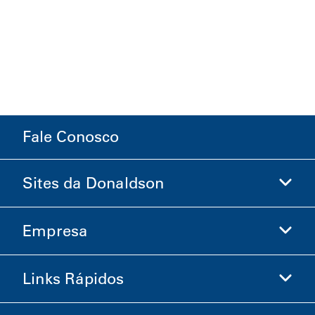
Fale Conosco
Sites da Donaldson
Empresa
Donaldson Life Sciences
Loja Donaldson
Links Rápidos
Informações sobre a Empresa
Ética e Conformidade