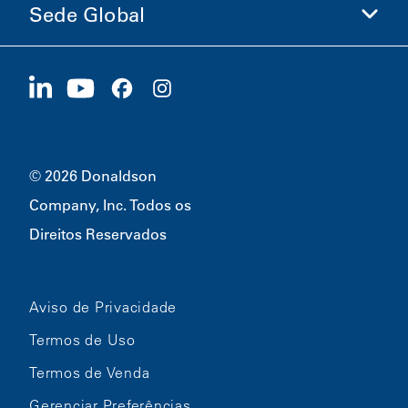
Sede Global
Investidores
Carreiras
Fornecedores
Candidate-se Agora
1400 W 94th Street
Sustentabilidade
Produtos Promocionais
Bloomington, MN
55431
© 2026 Donaldson
Company, Inc. Todos os
Direitos Reservados
Aviso de Privacidade
Termos de Uso
Termos de Venda
Gerenciar Preferências