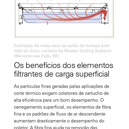
Ilustração da mesa seca de saída de fumaça pelo
lado do duto, cortesia da Messer Cutting Systems
(Menomonee Falls, WI)
Os benefícios dos elementos
filtrantes de carga superficial
As partículas finas geradas pelas aplicações de
corte térmico exigem coletores de cartucho de
alta eficiência para um bom desempenho. O
carregamento superficial, os elementos de fibra
fina e os padrões de fluxo de ar descendente
aumentam drasticamente o desempenho do
coletor. A fibra fina ajuda na remoção das