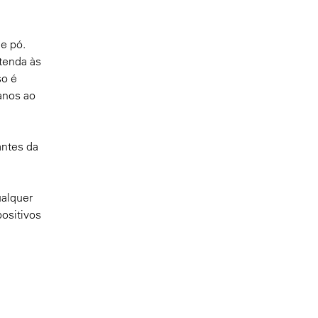
e pó.
tenda às
so é
anos ao
antes da
ualquer
ositivos