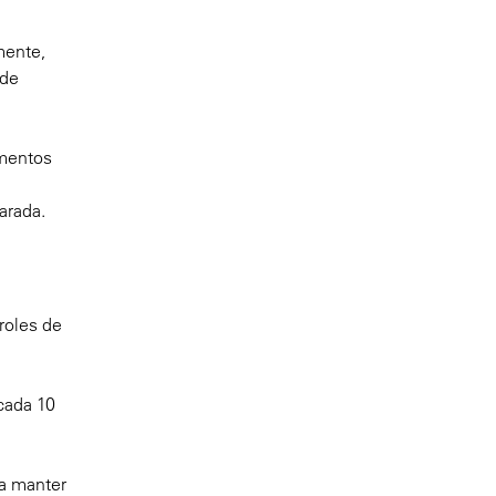
mente,
 de
amentos
arada.
roles de
cada 10
ra manter