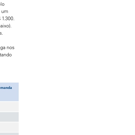
elo
e um
 1.300.
aixo).
s.
iga nos
ltando
demanda