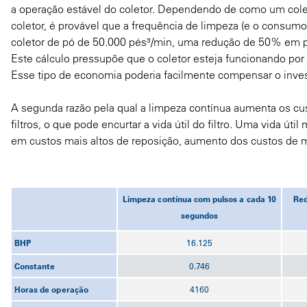
a operação estável do coletor. Dependendo de como um colet
coletor, é provável que a frequência de limpeza (e o consum
coletor de pó de 50.000 pés³/min, uma redução de 50% em p
Este cálculo pressupõe que o coletor esteja funcionando por d
Esse tipo de economia poderia facilmente compensar o inv
A segunda razão pela qual a limpeza contínua aumenta os cu
filtros, o que pode encurtar a vida útil do filtro. Uma vida úti
em custos mais altos de reposição, aumento dos custos de m
Limpeza contínua com pulsos a cada 10
Red
segundos
BHP
16.125
Constante
0.746
Horas de operação
4160