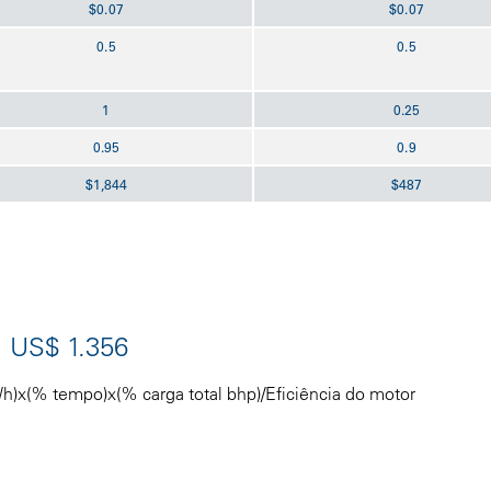
$0.07
$0.07
0.5
0.5
1
0.25
0.95
0.9
$1,844
$487
= US$ 1.356
Wh)x(% tempo)x(% carga total bhp)/Eficiência do motor