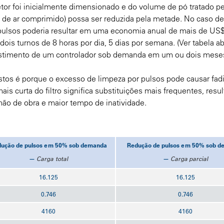
or foi inicialmente dimensionado e do volume de pó tratado p
o de ar comprimido) possa ser reduzida pela metade. No caso d
ulsos poderia resultar em uma economia anual de mais de US$
ois turnos de 8 horas por dia, 5 dias por semana. (Ver tabela ab
estimento de um controlador sob demanda em um ou dois mese
stos é porque o excesso de limpeza por pulsos pode causar fad
l mais curta do filtro significa substituições mais frequentes, resu
ão de obra e maior tempo de inatividade.
ução de pulsos em 50% sob demanda
Redução de pulsos em 50% sob 
—
Carga total
—
Carga parcial
16.125
16.125
0.746
0.746
4160
4160