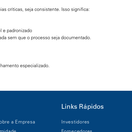
 críticas, seja consistente. Isso significa:
l e padronizado
erada sem que o processo seja documentado.
lhamento especializado.
Links Rápidos
obre a Empresa
Investidores
rmidade
Fornecedores