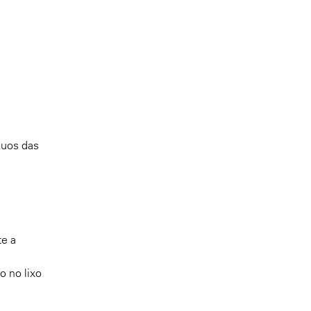
duos das
te a
o no lixo