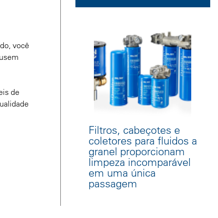
ido, você
causem
eis de
qualidade
Filtros, cabeçotes e
coletores para fluidos a
granel proporcionam
limpeza incomparável
em uma única
passagem