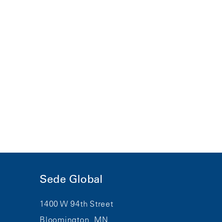
Sede Global
1400 W 94th Street
Bloomington, MN